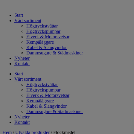
Hoppa
till
Start
innehåll
Vårt sortiment
Högtryckstvättar
Högtryckspumpar
Elverk & Motorsvetsar
Kempåläggare
Kabel & Slangvindor
Dammsugare & Städmaskiner
Nyheter
Kontakt
Start
Vårt sortiment
Högtryckstvättar
Högtryckspumpar
Elverk & Motorsvetsar
Kempåläggare
Kabel & Slangvindor
Dammsugare & Städmaskiner
Nyheter
Kontakt
Hem
/
Utvalda produkter
/ Flockmedel