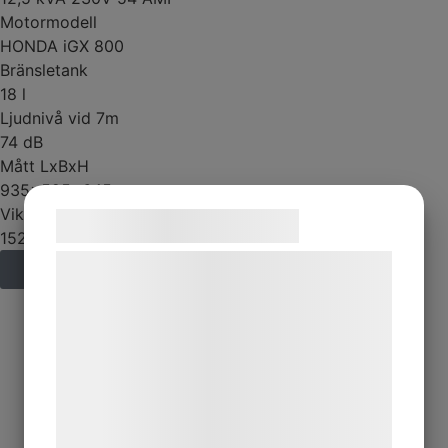
Motormodell
HONDA iGX 800
Bränsletank
18 l
Ljudnivå vid 7m
74 dB
Mått LxBxH
935x525x645 mm
Vikt
Samtykke til cookies
152 kg
Vi og vores samarbejdspartnere bruger
Kontakta oss
teknologier, herunder cookies, til at
indsamle oplysninger om dig til forskellige
formål, herunder: Tilpasning af annoncering,
bedre brugeroplevelse, funktionalitet,
statistik og marketing. Disse oplysninger
kan blive delt med annoncerings- og