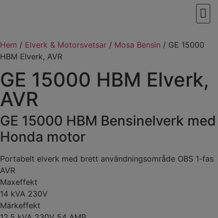
VÅRT
Hem
/
Elverk & Motorsvetsar
/
Mosa Bensin
/ GE 15000
HBM Elverk, AVR
GE 15000 HBM Elverk,
AVR
GE 15000 HBM Bensinelverk med
Honda motor
Portabelt elverk med brett användningsområde OBS 1-fas
AVR
Maxeffekt
14 kVA 230V
Märkeffekt
12,5 kVA 230V 54 AMP