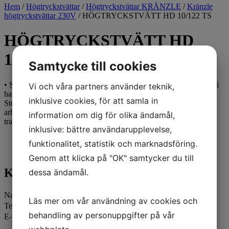
Hem
/
Högtryckstvättar
/
Högtryckstvättar KRÄNZLE
/
Kränzle
högtryckstvättar 230V
/ HÖGTRYCKSTVÄTT HD 10/122 TS
HÖGTRYCKSTVÄTT HD
10/122 TS
Samtycke till cookies
• Snabbkopplingssystem D12 • Totalstoppsystem när avtryckaren i
Vi och våra partners använder teknik,
handtaget släpps, stängs motorn av omedelbart. • Tryckreglering •
inklusive cookies, för att samla in
Stor dimensionerad rostfri stålmanometer för enkel avläsning av
arbetstrycket • Rostfritt stålhandtag, kompakt design underlättar
information om dig för olika ändamål,
transporterar och sparar plats
inklusive: bättre användarupplevelse,
Kontakta oss
funktionalitet, statistik och marknadsföring.
Genom att klicka på "OK" samtycker du till
Kontakta oss
dessa ändamål.
Namn
Läs mer om vår användning av cookies och
Telefon
behandling av personuppgifter på vår
E-post