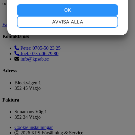
och Google
Sekretesspolicy
och
Användarvillkor
gäller.
JA
NEJ
OK
JA
NEJ
NÖDVÄNDIG
INSTÄLLNINGAR
AVVISA ALLA
Facebook
JA
NEJ
JA
NEJ
Kontakta oss
MARKNADSFÖRING
STATISTIK
Peter: 0705-50 23 25
Joel: 0735-06 79 80
info@kpsab.se
Adress
Blockvägen 1
352 45 Växjö
Faktura
Sunamans Väg 1
352 34 Växjö
Cookie inställningar
2026 KPS Försäljning & Service