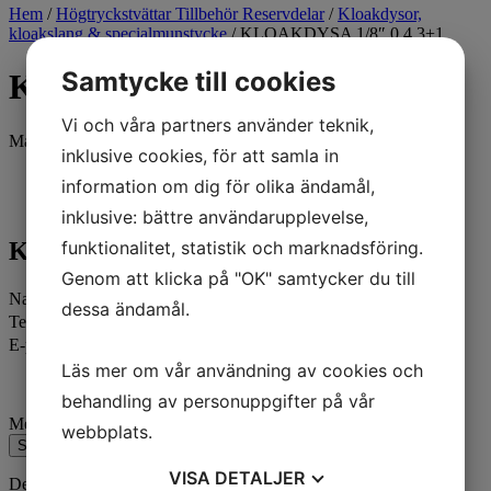
Hem
/
Högtryckstvättar Tillbehör Reservdelar
/
Kloakdysor,
kloakslang & specialmunstycke
/ KLOAKDYSA 1/8″ 0,4 3+1
Samtycke till cookies
KLOAKDYSA 1/8″ 0,4 3+1
Vi och våra partners använder teknik,
Max 250 bar. 1/8" 0,4 3 bak + 1 fram ​Utvändigt mått: 15 mm
inklusive cookies, för att samla in
Kontakta oss
information om dig för olika ändamål,
inklusive: bättre användarupplevelse,
Kontakta oss
funktionalitet, statistik och marknadsföring.
Genom att klicka på "OK" samtycker du till
Namn
dessa ändamål.
Telefon
E-post
Läs mer om vår användning av cookies och
behandling av personuppgifter på vår
Meddelande
webbplats.
Skicka
VISA
DETALJER
Den här webbplatsen är skyddad av reCAPTCHA