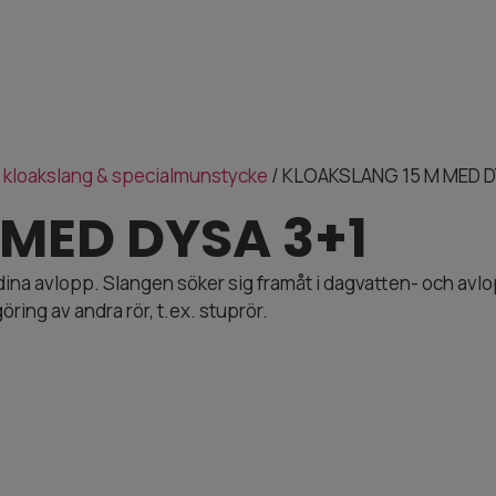
, kloakslang & specialmunstycke
/ KLOAKSLANG 15 M MED D
MED DYSA 3+1
na avlopp. Slangen söker sig framåt i dagvatten- och avlop
öring av andra rör, t.ex. stuprör.