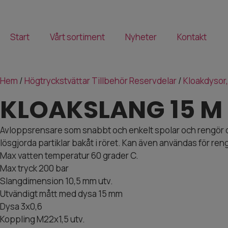
Start
Vårt sortiment
Nyheter
Kontakt
Hem
/
Högtryckstvättar Tillbehör Reservdelar
/
Kloakdysor
KLOAKSLANG 15 M 
Avloppsrensare som snabbt och enkelt spolar och rengör di
lösgjorda partiklar bakåt i röret. Kan även användas för reng
Max vatten temperatur 60 grader C.
Max tryck 200 bar
Slangdimension 10,5 mm utv.
Utvändigt mått med dysa 15 mm
Dysa 3x0,6
Koppling M22x1,5 utv.