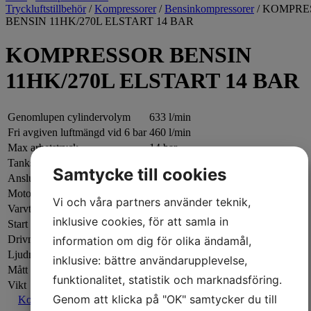
Tryckluftstillbehör
/
Kompressorer
/
Bensinkompressorer
/ KOMPRE
BENSIN 11HK/270L ELSTART 14 BAR
KOMPRESSOR BENSIN
11HK/270L ELSTART 14 BAR
Genomlupen cylindervolym
633 l/min
Fri avgiven luftmängd vid 6 bar
460 l/min
Max arbetstryck
14 bar
Tankstorlek
270 liter
Samtycke till cookies
Anslutningsgänga
1/2″ R
Motor Honda
11,7 hk
Vi och våra partners använder teknik,
Varvtal
1110 v/min
inklusive cookies, för att samla in
Start
Elstart
Drivmedel
Bensin blyfri 95
information om dig för olika ändamål,
Ljudnivå vid 4 meter
77 dB
inklusive: bättre användarupplevelse,
Mått LxBxH
1540 x 520 x 1080 mm
funktionalitet, statistik och marknadsföring.
Vikt
185 kg
Genom att klicka på "OK" samtycker du till
Kontakta oss