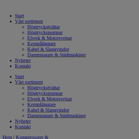
Hoppa
till
Start
innehåll
Vårt sortiment
Högtryckstvättar
Högtryckspumpar
Elverk & Motorsvetsar
Kempåläggare
Kabel & Slangvindor
Dammsugare & Städmaskiner
Nyheter
Kontakt
Start
Vårt sortiment
Högtryckstvättar
Högtryckspumpar
Elverk & Motorsvetsar
Kempåläggare
Kabel & Slangvindor
Dammsugare & Städmaskiner
Nyheter
Kontakt
Hem
/
Kompressorer &