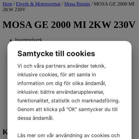
Hem
/
Elverk & Motorsvetsar
/
Mosa Bensin
/ MOSA GE 2000 MI
2KW 230V
MOSA GE 2000 MI 2KW 230V
Inverterelverk
Automatisk spänningsreglering
Motorstopp på grund av låg oljenivå
Samtycke till cookies
ESC-funktion (Engine Speed ​​Control).
Uttag: 1x230V 16A 2P + T Schuko
Vi och våra partners använder teknik,
Överbelastningsskydd
Batteriladdare med termiskt skydd
inklusive cookies, för att samla in
Parallell utgång med en andra generator
information om dig för olika ändamål,
2 st USB-portar
Överensstämmer med CE-direktiven
inklusive: bättre användarupplevelse,
Max effekt: 2kW (Enfas)
funktionalitet, statistik och marknadsföring.
Kontinuerlig effekt: 1.8kW (Enfas)
Genom att klicka på "OK" samtycker du till
Kontakta oss
dessa ändamål.
Kontakta oss
Läs mer om vår användning av cookies och