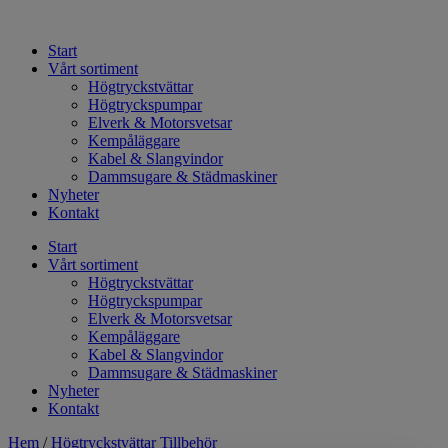
Hoppa
till
Start
innehåll
Vårt sortiment
Högtryckstvättar
Högtryckspumpar
Elverk & Motorsvetsar
Kempåläggare
Kabel & Slangvindor
Dammsugare & Städmaskiner
Nyheter
Kontakt
Start
Vårt sortiment
Högtryckstvättar
Högtryckspumpar
Elverk & Motorsvetsar
Kempåläggare
Kabel & Slangvindor
Dammsugare & Städmaskiner
Nyheter
Kontakt
Hem
/
Högtryckstvättar Tillbehör