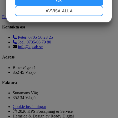
JA
NEJ
OK
JA
NEJ
NÖDVÄNDIG
INSTÄLLNINGAR
AVVISA ALLA
Facebook
JA
NEJ
JA
NEJ
Kontakta oss
MARKNADSFÖRING
STATISTIK
Peter: 0705-50 23 25
Joel: 0735-06 79 80
info@kpsab.se
Adress
Blockvägen 1
352 45 Växjö
Faktura
Sunamans Väg 1
352 34 Växjö
Cookie inställningar
2026 KPS Försäljning & Service
Hemsida & Design av Ready Digital