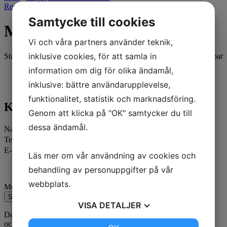
Reservdelar
/
Munstycke
/ MUNSTYCKE 1/4″ 40-090
Samtycke till cookies
MUNSTYCKE 1/4″ 40-090
Vi och våra partners använder teknik,
inklusive cookies, för att samla in
Stålmunstycke 1/4″ utv. gänga Spridning: 40-090 Max tryck 250 bar
Kontakta oss
information om dig för olika ändamål,
inklusive: bättre användarupplevelse,
funktionalitet, statistik och marknadsföring.
Kontakta oss
Genom att klicka på "OK" samtycker du till
dessa ändamål.
Namn
Telefon
E-post
Läs mer om vår användning av cookies och
behandling av personuppgifter på vår
webbplats.
Meddelande
Skicka
VISA
DETALJER
Den här webbplatsen är skyddad av reCAPTCHA
och Google
Sekretesspolicy
och
Användarvillkor
gäller.