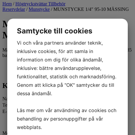
Hem
/
Högtryckstvättar Tillbehör
Reservdelar
/
Munstycke
/ MUNSTYCKE 1/4″ 95-10 MÄSSING
MUNSTYCKE 1/4″ 95-10
Samtycke till cookies
MÄSSING
Vi och våra partners använder teknik,
Mässingmunstycke 1/4" utv. gänga Spridning: 95-100 Max tryck 35
inklusive cookies, för att samla in
bar
information om dig för olika ändamål,
Kontakta oss
inklusive: bättre användarupplevelse,
funktionalitet, statistik och marknadsföring.
Kontakta oss
Genom att klicka på "OK" samtycker du till
dessa ändamål.
Namn
Telefon
Läs mer om vår användning av cookies och
E-post
behandling av personuppgifter på vår
webbplats.
Meddelande