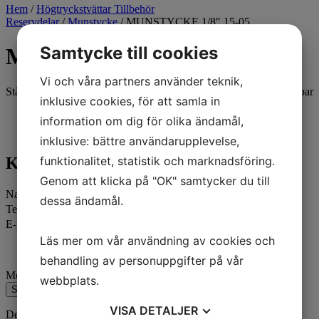
Hem
/
Högtryckstvättar Tillbehör
Reservdelar
/
Munstycke
/ MUNSTYCKE 1/8″ 15-05
Samtycke till cookies
MUNSTYCKE 1/8″ 15-05
Vi och våra partners använder teknik,
Stålmunstycke 1/8" utv. gänga Spridning: 15-050 Max tryck 250 bar
inklusive cookies, för att samla in
Kontakta oss
information om dig för olika ändamål,
inklusive: bättre användarupplevelse,
Kontakta oss
funktionalitet, statistik och marknadsföring.
Genom att klicka på "OK" samtycker du till
Namn
dessa ändamål.
Telefon
E-post
Läs mer om vår användning av cookies och
behandling av personuppgifter på vår
Meddelande
webbplats.
Skicka
VISA
DETALJER
Den här webbplatsen är skyddad av reCAPTCHA