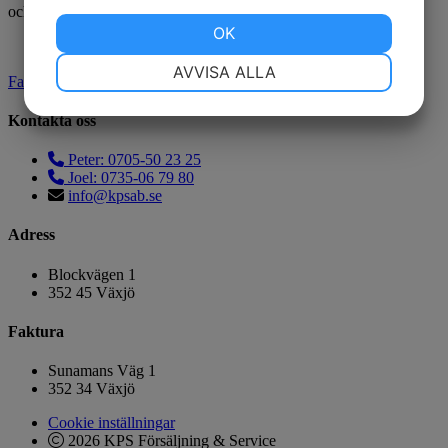
och Google
Sekretesspolicy
och
Användarvillkor
gäller.
JA
NEJ
OK
JA
NEJ
NÖDVÄNDIG
INSTÄLLNINGAR
AVVISA ALLA
Facebook
JA
NEJ
JA
NEJ
Kontakta oss
MARKNADSFÖRING
STATISTIK
Peter: 0705-50 23 25
Joel: 0735-06 79 80
info@kpsab.se
Adress
Blockvägen 1
352 45 Växjö
Faktura
Sunamans Väg 1
352 34 Växjö
Cookie inställningar
2026 KPS Försäljning & Service