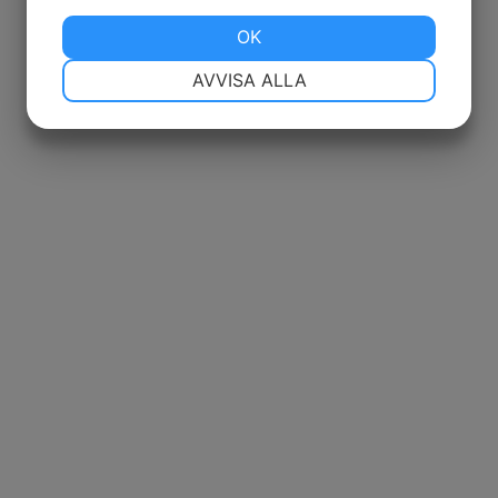
JA
NEJ
OK
JA
NEJ
NÖDVÄNDIG
INSTÄLLNINGAR
AVVISA ALLA
JA
NEJ
JA
NEJ
MARKNADSFÖRING
STATISTIK