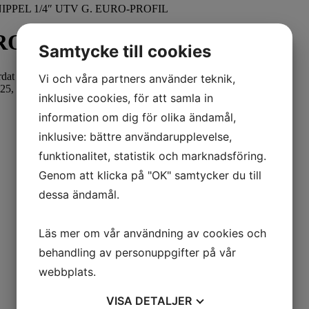
NIPPEL 1/4″ UTV G. EURO-PROFIL
PROFIL
Samtycke till cookies
dat stål.
Vi och våra partners använder teknik,
 25, 26 & 1600 m.fl
inklusive cookies, för att samla in
information om dig för olika ändamål,
inklusive: bättre användarupplevelse,
funktionalitet, statistik och marknadsföring.
Genom att klicka på "OK" samtycker du till
dessa ändamål.
Läs mer om vår användning av cookies och
behandling av personuppgifter på vår
webbplats.
VISA
DETALJER