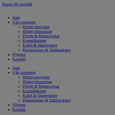
Hoppa till innehåll
Start
Vårt sortiment
Högtryckstvättar
Högtryckspumpar
Elverk & Motorsvetsar
Kempåläggare
Kabel & Slangvindor
Dammsugare & Städmaskiner
Nyheter
Kontakt
Start
Vårt sortiment
Högtryckstvättar
Högtryckspumpar
Elverk & Motorsvetsar
Kempåläggare
Kabel & Slangvindor
Dammsugare & Städmaskiner
Nyheter
Kontakt