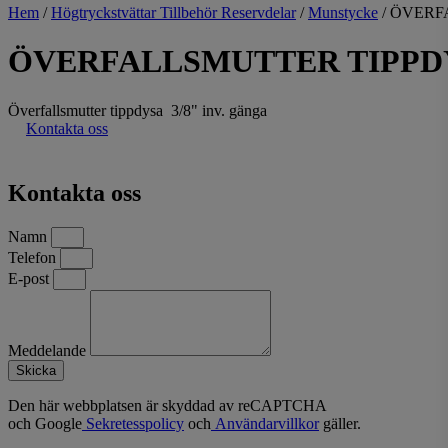
Hem
/
Högtryckstvättar Tillbehör Reservdelar
/
Munstycke
/ ÖVERF
ÖVERFALLSMUTTER TIPPD
Överfallsmutter tippdysa 3/8" inv. gänga
Kontakta oss
Kontakta oss
Namn
Telefon
E-post
Meddelande
Skicka
Den här webbplatsen är skyddad av reCAPTCHA
och Google
Sekretesspolicy
och
Användarvillkor
gäller.