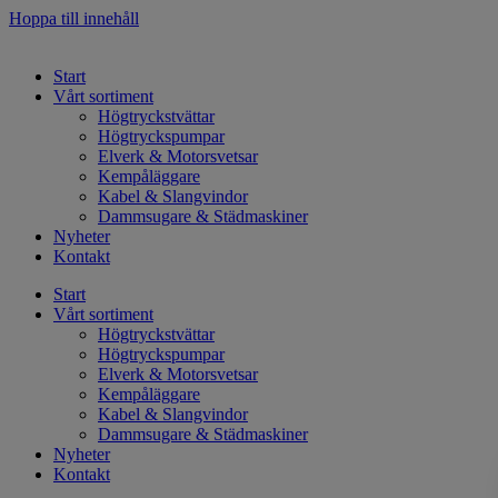
Hoppa till innehåll
Start
Vårt sortiment
Högtryckstvättar
Högtryckspumpar
Elverk & Motorsvetsar
Kempåläggare
Kabel & Slangvindor
Dammsugare & Städmaskiner
Nyheter
Kontakt
Start
Vårt sortiment
Högtryckstvättar
Högtryckspumpar
Elverk & Motorsvetsar
Kempåläggare
Kabel & Slangvindor
Dammsugare & Städmaskiner
Nyheter
Kontakt