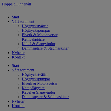
Hoppa till innehåll
Start
Vårt sortiment
Högtryckstvättar
Högtryckspumpar
Elverk & Motorsvetsar
Kempåläggare
Kabel & Slangvindor
Dammsugare & Städmaskiner
Nyheter
Kontakt
Start
Vårt sortiment
Högtryckstvättar
Högtryckspumpar
Elverk & Motorsvetsar
Kempåläggare
Kabel & Slangvindor
Dammsugare & Städmaskiner
Nyheter
Kontakt