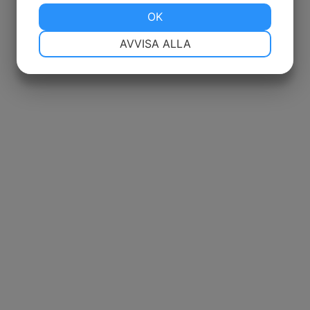
JA
NEJ
OK
JA
NEJ
NÖDVÄNDIG
INSTÄLLNINGAR
AVVISA ALLA
JA
NEJ
JA
NEJ
MARKNADSFÖRING
STATISTIK