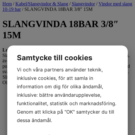
Hem
/
Kabel/Slangvindor & Slang
/
Slangvindor
/
Vindor med slang
10-19 bar
/ SLANGVINDA 18BAR 3/8″ 15M
SLANGVINDA 18BAR 3/8″
15M
Luft - Vatten, 18 bar
Slangvinda försedd med ställbara utmatningsarmar. Lätt att placera,
Samtycke till cookies
även i trånga utrymmen. Kan även takmonteras. Vindan är
pulverlackerad och utrustad med returfjäder. Kan kompletteras med
Vi och våra partners använder teknik,
svängbart väggfäste om slangen skall dras ut eller matas in i sidled.
Slitaget på vindan blir mindre och slangen rullas upp jämnare.
inklusive cookies, för att samla in
Oljebeständig gummislang.
information om dig för olika ändamål,
Kontakta oss
inklusive: bättre användarupplevelse,
funktionalitet, statistik och marknadsföring.
Genom att klicka på "OK" samtycker du till
dessa ändamål.