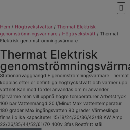
VÅRT
Hem
/
Högtryckstvättar
/
Thermat Elektrisk
genomströmningsvärmare / Högtryckstvätt
/ Thermat
Elektrisk genomströmningsvärmare
Thermat Elektrisk
genomströmningsvärm
Stationär/vägghängd Elgenomströmningsvärmare Thermat
kopplas efter er befintliga högtryckstvätt och värmer upp
vattnet Kan med fördel användas om ni använder
fjärvärme men vill uppnå högre temperaturer Arbetstryck
160 bar Vattenmängd 20 l/Minut Max vattentemperatur
180 grader Max ingångsvatten 80 grader Värmeslinga
finns i olika kapaciteter 15/18/24/30/36/42/48 KW Amp
22/26/35/44/52/61/70 400v 3fas Rostfritt stål