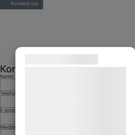
Kontakta oss
Samtykke til cookies
Kontakta oss
Vi og vores samarbejdspartnere bruger
Namn
teknologier, herunder cookies, til at
indsamle oplysninger om dig til forskellige
Telefon
formål, herunder: Tilpasning af annoncering,
bedre brugeroplevelse, funktionalitet,
E-post
statistik og marketing. Disse oplysninger
kan blive delt med annoncerings- og
Meddelande
analysepartnere, som kan kombinere dem