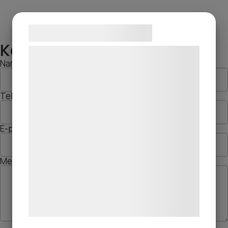
Samtykke til cookies
Kontakta oss
Vi og vores samarbejdspartnere bruger
Namn
teknologier, herunder cookies, til at
indsamle oplysninger om dig til forskellige
Telefon
formål, herunder: Tilpasning af annoncering,
bedre brugeroplevelse, funktionalitet,
statistik og marketing. Disse oplysninger
E-post
kan blive delt med annoncerings- og
analysepartnere, som kan kombinere dem
Meddelande
med data, du tidligere har givet dem eller
de har indsamlet gennem din brug af deres
tjenester. Ved at klikke på 'OK' giver du
samtykke til disse formål.