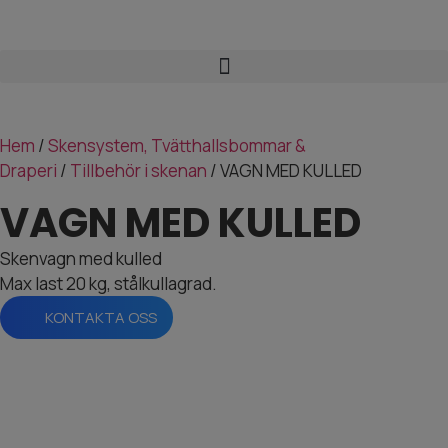
Hem
/
Skensystem, Tvätthallsbommar &
Draperi
/
Tillbehör i skenan
/ VAGN MED KULLED
VAGN MED KULLED
Skenvagn med kulled
Max last 20 kg, stålkullagrad.
KONTAKTA OSS