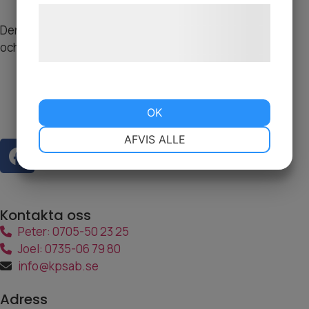
SKICKA
Læs mere om vores brug af cookies og
Den här webbplatsen är skyddad av reCAPTCHA
behandling af persondata på vores
och Google
Sekretesspolicy
och
Användarvillkor
gäller.
hjemmeside.
OK
NØDVENDIGE
PRÆFERENCER
AFVIS ALLE
MARKETING
STATISTIK
Kontakta oss
Peter: 0705-50 23 25
Joel: 0735-06 79 80
info@kpsab.se
Adress