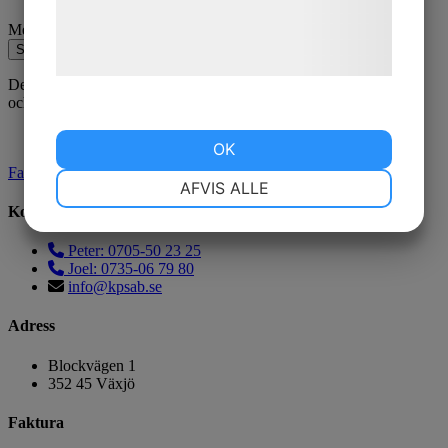
Læs mere om vores brug af cookies og
Meddelande
behandling af persondata på vores
Skicka
hjemmeside.
Den här webbplatsen är skyddad av reCAPTCHA
och Google
Sekretesspolicy
och
Användarvillkor
gäller.
OK
Facebook
NØDVENDIGE
PRÆFERENCER
AFVIS ALLE
Kontakta oss
MARKETING
STATISTIK
Peter: 0705-50 23 25
Joel: 0735-06 79 80
info@kpsab.se
Adress
Blockvägen 1
352 45 Växjö
Faktura