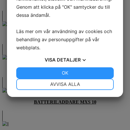
BATTERILADDARE NOCO G3500EU
Genom att klicka på "OK" samtycker du till
dessa ändamål.
Läs mer om vår användning av cookies och
BATTERILADDARE MXS 5.0 POLAR
behandling av personuppgifter på vår
webbplats.
VISA
DETALJER
BATTERILADDARE MXS 7.0
JA
NEJ
OK
JA
NEJ
NÖDVÄNDIG
INSTÄLLNINGAR
AVVISA ALLA
JA
NEJ
JA
NEJ
BATTERILADDARE MXS 10
MARKNADSFÖRING
STATISTIK