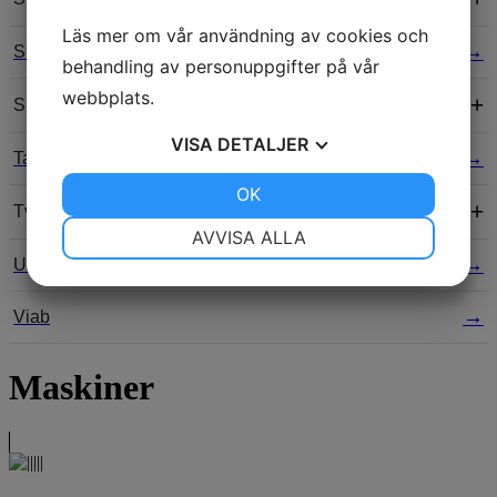
Läs mer om vår användning av cookies och
Slangpressning
behandling av personuppgifter på vår
webbplats.
Specialbyggen
VISA
DETALJER
Tabeller
JA
NEJ
OK
JA
NEJ
Tvättmedel
NÖDVÄNDIG
INSTÄLLNINGAR
AVVISA ALLA
Utvalda produkter
JA
NEJ
JA
NEJ
MARKNADSFÖRING
STATISTIK
Viab
Maskiner