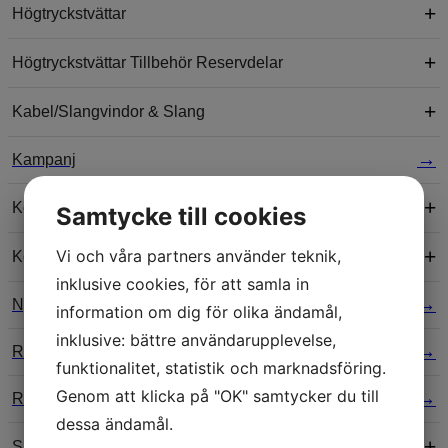
Högtryckstvättar
Högtryckstvättar Tillbehör Reservdelar
Kabel/Slangvindor & Slang
Kampanj
Kompressorer & Tryckluftstillbehör
Samtycke till cookies
Vi och våra partners använder teknik,
Koncentratsprutor & Koncentratpumpar
inklusive cookies, för att samla in
Nyheter
information om dig för olika ändamål,
inklusive: bättre användarupplevelse,
Reningsverk Tillbehör
funktionalitet, statistik och marknadsföring.
Genom att klicka på "OK" samtycker du till
Reperationer
dessa ändamål.
Skensystem, Tvätthallsbommar & Draperi