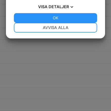
VISA
DETALJER
JA
NEJ
OK
JA
NEJ
NÖDVÄNDIG
INSTÄLLNINGAR
AVVISA ALLA
JA
NEJ
JA
NEJ
MARKNADSFÖRING
STATISTIK