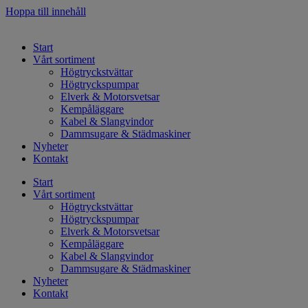
Hoppa till innehåll
Start
Vårt sortiment
Högtryckstvättar
Högtryckspumpar
Elverk & Motorsvetsar
Kempåläggare
Kabel & Slangvindor
Dammsugare & Städmaskiner
Nyheter
Kontakt
Start
Vårt sortiment
Högtryckstvättar
Högtryckspumpar
Elverk & Motorsvetsar
Kempåläggare
Kabel & Slangvindor
Dammsugare & Städmaskiner
Nyheter
Kontakt