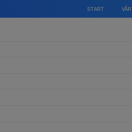
START
VÅR