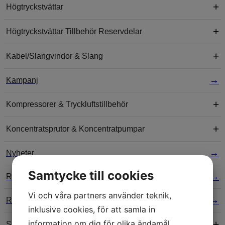
Högtryckstvättar
Högtryckstvättar Tillbehör Reservdelar
Kabel/Slangvindor & Slang
Kampanj
Kompressorer & Tryckluftstillbehör
Koncentratsprutor & Koncentratpumpar
Nyheter
Samtycke till cookies
Reningsverk Tillbehör
Vi och våra partners använder teknik,
Reperationer
inklusive cookies, för att samla in
information om dig för olika ändamål,
Skensystem, Tvätthallsbommar & Draperi