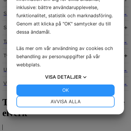
inklusive: bättre användarupplevelse,
Slangpressning
funktionalitet, statistik och marknadsföring.
Genom att klicka på "OK" samtycker du till
Specialbyggen
dessa ändamål.
Tabeller
Läs mer om vår användning av cookies och
Tvättmedel
behandling av personuppgifter på vår
webbplats.
Utvalda produkter
VISA
DETALJER
Viab
JA
NEJ
OK
JA
NEJ
NÖDVÄNDIG
INSTÄLLNINGAR
Tillbehör Honda ljuddämpade
AVVISA ALLA
elverk
JA
NEJ
JA
NEJ
MARKNADSFÖRING
STATISTIK