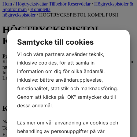
Hem
/
Högtryckstvättar Tillbehör Reservdelar
/
Högtryckspistoler &
Spolrör m.m
/
Kompletta
högtryckspistoler
/ HÖGTRYCKSPISTOL KOMPL PUSH
HÖGTRYCKSPISTOL
KOMPL PUSH
Samtycke till cookies
Vi och våra partners använder teknik,
Push and Pull komplett
KEW-handtag och 1000 mm lans med KEW-nippel. Levereras utan
inklusive cookies, för att samla in
munstycke.
information om dig för olika ändamål,
Inlopp: 3/8" inv. gänga i pistolen.
Längd: 1300 mm
inklusive: bättre användarupplevelse,
funktionalitet, statistik och marknadsföring.
Kontakta oss
Genom att klicka på "OK" samtycker du till
dessa ändamål.
Kontakta oss
Namn
Läs mer om vår användning av cookies och
Telefon
behandling av personuppgifter på vår
E-post