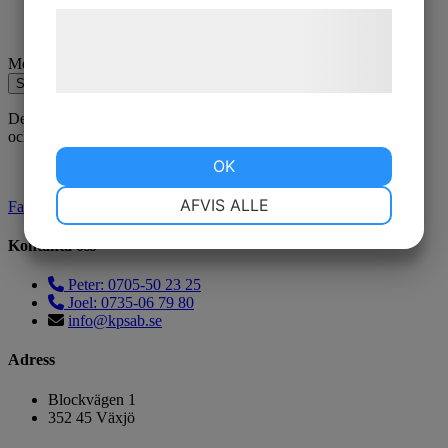
Læs mere om vores brug af cookies og
behandling af persondata på vores
Meddelande
hjemmeside.
Skicka
Den här webbplatsen är skyddad av reCAPTCHA
och Google
Sekretesspolicy
och
Användarvillkor
gäller.
OK
NØDVENDIGE
PRÆFERENCER
AFVIS ALLE
Facebook
Kontakta oss
MARKETING
STATISTIK
Peter: 0705-50 23 25
Joel: 0735-06 79 80
info@kpsab.se
Adress
Blockvägen 1
352 45 Växjö