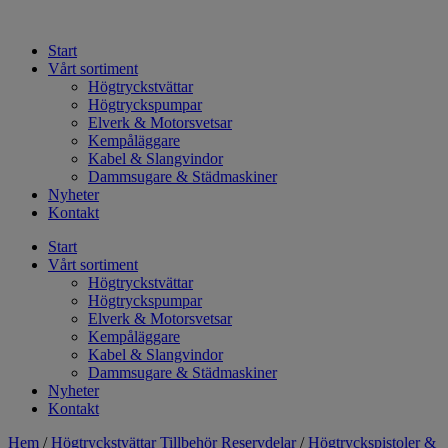
Hoppa
till
Start
innehåll
Vårt sortiment
Högtryckstvättar
Högtryckspumpar
Elverk & Motorsvetsar
Kempåläggare
Kabel & Slangvindor
Dammsugare & Städmaskiner
Nyheter
Kontakt
Start
Vårt sortiment
Högtryckstvättar
Högtryckspumpar
Elverk & Motorsvetsar
Kempåläggare
Kabel & Slangvindor
Dammsugare & Städmaskiner
Nyheter
Kontakt
Hem
/
Högtryckstvättar Tillbehör Reservdelar
/
Högtryckspistoler &