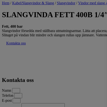
Hem
/
Kabel/Slangvindor & Slang
/
Slangvindor
/
Vindor med slang 
SLANGVINDA FETT 400B 1/4
Fett, 400 bar
Slangvindor försedda med ställbara utmatningsarmar. Lätta att placera
Slitaget på vindan blir mindre och slangen rullas upp jämnare. Vatt
Kontakta oss
Kontakta oss
Namn
Telefon
E-post