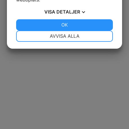
VISA
DETALJER
JA
NEJ
OK
JA
NEJ
NÖDVÄNDIG
INSTÄLLNINGAR
AVVISA ALLA
JA
NEJ
JA
NEJ
MARKNADSFÖRING
STATISTIK