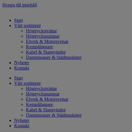
Hoppa till innehåll
Start
Vårt sortiment
Högtryckstvättar
Högtryckspumpar
Elverk & Motorsvetsar
Kempåläggare
Kabel & Slangvindor
Dammsugare & Städmaskiner
Nyheter
Kontakt
Start
Vårt sortiment
Högtryckstvättar
Högtryckspumpar
Elverk & Motorsvetsar
Kempåläggare
Kabel & Slangvindor
Dammsugare & Städmaskiner
Nyheter
Kontakt