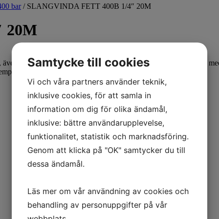
400 bar
/ SLANGVINDA FETT 400B 1/4″ 20M
″ 20M
Samtycke till cookies
, även i trånga utrymmen. Kan även takmonteras. Kan kompletteras med s
entemperatur max 150 °C. Stålarmerad gummislang.
Vi och våra partners använder teknik,
inklusive cookies, för att samla in
information om dig för olika ändamål,
inklusive: bättre användarupplevelse,
funktionalitet, statistik och marknadsföring.
Genom att klicka på "OK" samtycker du till
dessa ändamål.
Läs mer om vår användning av cookies och
behandling av personuppgifter på vår
webbplats.